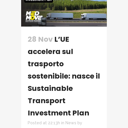
28 Nov
L’UE
accelera sul
trasporto
sostenibile: nasce il
Sustainable
Transport
Investment Plan
Posted at 22:13h
in
News
by