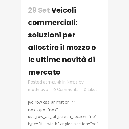
29 Set
Veicoli
commerciali:
soluzioni per
allestire il mezzo e
le ultime novità di
mercato
Posted at 19:09h
in
News
by
medmove
0 Comments
0
Likes
[vc_row css_animation=""
row_type="row"
use_row_as_full_screen_section="no"
type="full_width" angled_section="no"