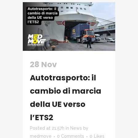
28 Nov
Autotrasporto: il
cambio di marcia
della UE verso
l’ETS2
Posted at 21:57h
in
News
by
medmove
0 Comments
0
Likes