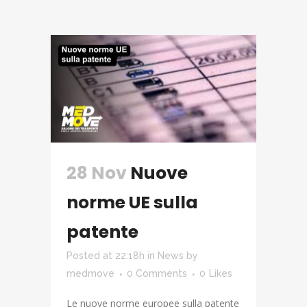
28 Nov
Nuove
norme UE sulla
patente
Posted at 22:18h
in
News
by
medmove
0 Comments
0
Likes
Le nuove norme europee sulla patente