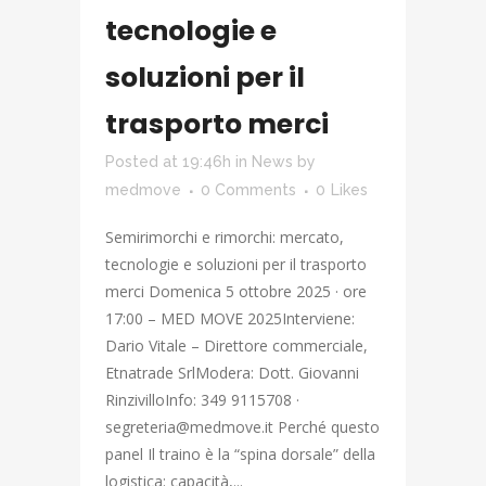
tecnologie e
soluzioni per il
trasporto merci
Posted at 19:46h
in
News
by
medmove
0 Comments
0
Likes
Semirimorchi e rimorchi: mercato,
tecnologie e soluzioni per il trasporto
merci Domenica 5 ottobre 2025 · ore
17:00 – MED MOVE 2025Interviene:
Dario Vitale – Direttore commerciale,
Etnatrade SrlModera: Dott. Giovanni
RinzivilloInfo: 349 9115708 ·
segreteria@medmove.it Perché questo
panel Il traino è la “spina dorsale” della
logistica: capacità,...