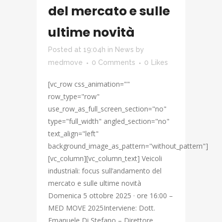
del mercato e sulle
ultime novità
Posted at 19:04h
in
News
by
medmove
0 Comments
0
Likes
[vc_row css_animation=""
row_type="row"
use_row_as_full_screen_section="no"
type="full_width" angled_section="no"
text_align="left"
background_image_as_pattern="without_pattern"]
[vc_column][vc_column_text] Veicoli
industriali: focus sull’andamento del
mercato e sulle ultime novità
Domenica 5 ottobre 2025 · ore 16:00 –
MED MOVE 2025Interviene: Dott.
Emanuele Di Stefano – Direttore