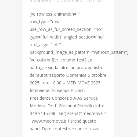
medmove
0 Comments
0
Likes
[vc_row css_animation=""
row_type="row"
use_row_as_full_screen_section="no"
type="full_width" angled_section="no"
text_align="left"
background_image_as_pattern="without_pattern"]
[vc_column][vc_column_text] Le
battaglie sindacali di un protagonista
dell’autotrasporto Domenica 5 ottobre
2025 · ore 10:00 – MED MOVE 2025
Interviene: Giuseppe Richichi –
Presidente Consorzio AIAS Service
Modera: Dott. Giovanni Rinzivillo Info:
349 9115708 · segreteria@medmove.it
· www.medmove.it Perché questo
panel Dare contesto e concretezza...