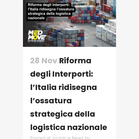
28 Nov
Riforma
degli Interporti:
l’Italia ridisegna
l’ossatura
strategica della
logistica nazionale
Posted at 22:00h
in
News
by