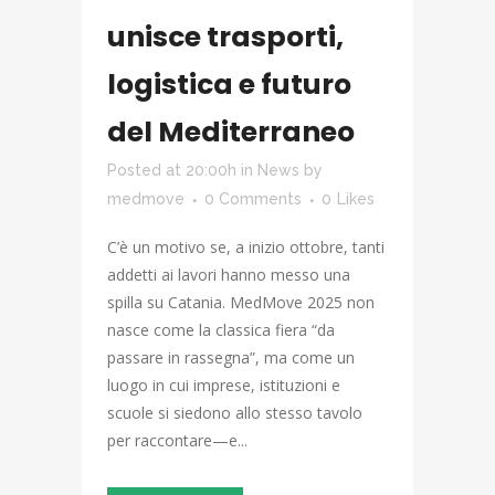
unisce trasporti,
logistica e futuro
del Mediterraneo
Posted at 20:00h
in
News
by
medmove
0 Comments
0
Likes
C’è un motivo se, a inizio ottobre, tanti
addetti ai lavori hanno messo una
spilla su Catania. MedMove 2025 non
nasce come la classica fiera “da
passare in rassegna”, ma come un
luogo in cui imprese, istituzioni e
scuole si siedono allo stesso tavolo
per raccontare—e...