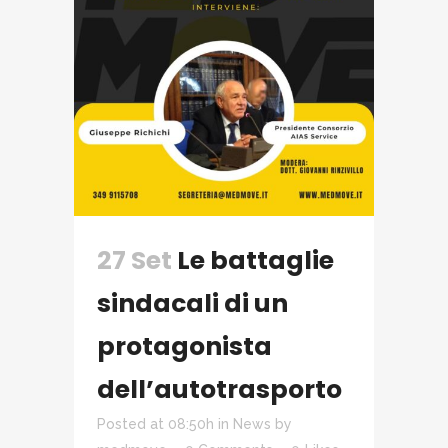
27 Set
Le battaglie
sindacali di un
protagonista
dell’autotrasporto
Posted at 08:50h
in
News
by