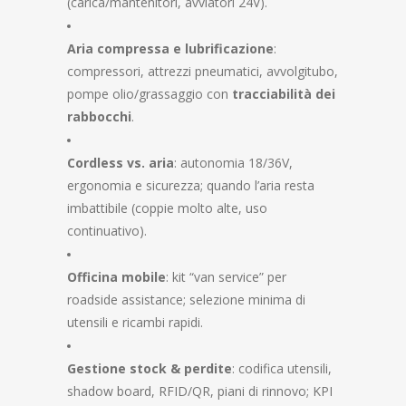
(carica/mantenitori, avviatori 24V).
Aria compressa e lubrificazione
:
compressori, attrezzi pneumatici, avvolgitubo,
pompe olio/grassaggio con
tracciabilità dei
rabbocchi
.
Cordless vs. aria
: autonomia 18/36V,
ergonomia e sicurezza; quando l’aria resta
imbattibile (coppie molto alte, uso
continuativo).
Officina mobile
: kit “van service” per
roadside assistance; selezione minima di
utensili e ricambi rapidi.
Gestione stock & perdite
: codifica utensili,
shadow board, RFID/QR, piani di rinnovo; KPI