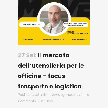
27 Set
Il mercato
dell’utensileria per le
officine – focus
trasporto e logistica
Posted at 08:39h
in
News
by
medmove
0
Comments
0
Likes