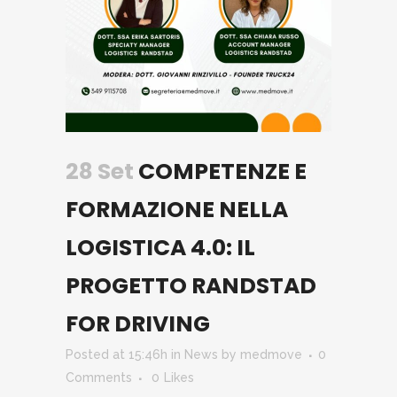
28 Set
COMPETENZE E
FORMAZIONE NELLA
LOGISTICA 4.0: IL
PROGETTO RANDSTAD
FOR DRIVING
Posted at 15:46h
in
News
by
medmove
0
Comments
0
Likes