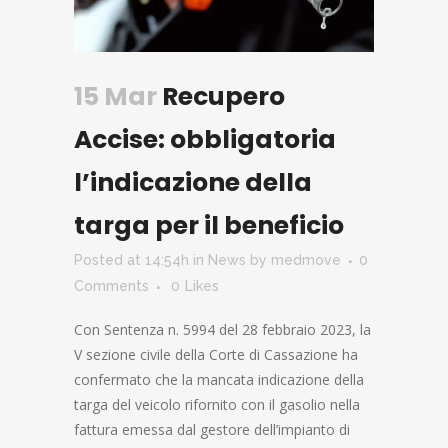
15 Mar
Recupero
Accise: obbligatoria
l’indicazione della
targa per il beneficio
Posted at 14:54h
in
News
by
medmove
0
Comments
0
Likes
Con Sentenza n. 5994 del 28 febbraio 2023, la
V sezione civile della Corte di Cassazione ha
confermato che la mancata indicazione della
targa del veicolo rifornito con il gasolio nella
fattura emessa dal gestore dell’impianto di