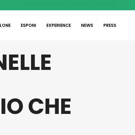
+39 349 911 5708 | +39 095 7310 776
ALONE
ESPONI
EXPERIENCE
NEWS
PRESS
NELLE
ZIO CHE