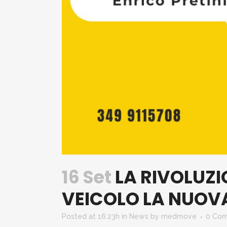
16 Set
LA RIVOLUZIO
VEICOLO LA NUOV
Posted at 16:23h
in
News
by
medmove
0 Co