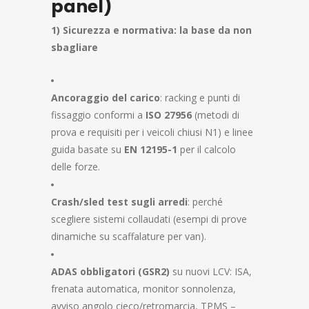
panel)
1) Sicurezza e normativa: la base da non
sbagliare
Ancoraggio del carico
: racking e punti di
fissaggio conformi a
ISO 27956
(metodi di
prova e requisiti per i veicoli chiusi N1) e linee
guida basate su
EN 12195-1
per il calcolo
delle forze.
Crash/sled test sugli arredi
: perché
scegliere sistemi collaudati (esempi di prove
dinamiche su scaffalature per van).
ADAS obbligatori (GSR2)
su nuovi LCV: ISA,
frenata automatica, monitor sonnolenza,
avviso angolo cieco/retromarcia, TPMS –