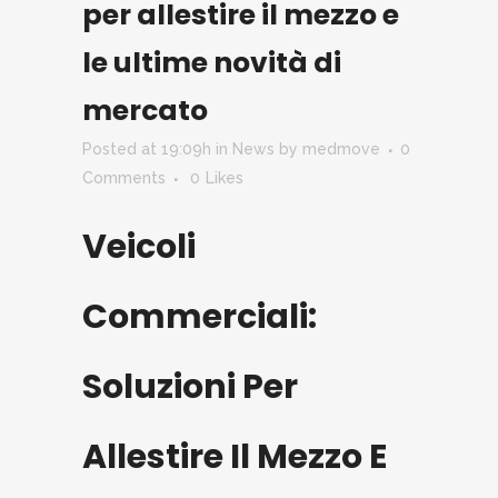
per allestire il mezzo e
le ultime novità di
mercato
Posted at 19:09h
in
News
by
medmove
0
Comments
0
Likes
Veicoli
Commerciali:
Soluzioni Per
Allestire Il Mezzo E