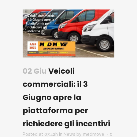
02 Giu
Veicoli
commerciali: il 3
Giugno apre la
piattaforma per
richiedere gli incentivi
Posted at 07:42h
in
News
by
medmove
0